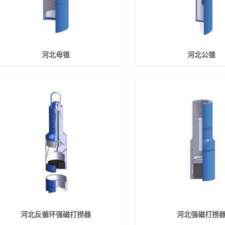
河北母锥
河北公锥
河北反循环强磁打捞器
河北强磁打捞