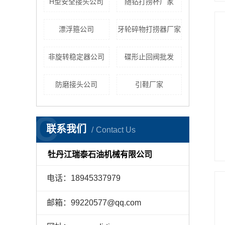
H型安全接头公司
随钻打捞杯厂家
漂浮箍公司
牙轮碎物打捞器厂家
非旋转稳定器公司
碟形止回阀批发
防磨接头公司
引鞋厂家
C
联系我们
Contact Us
牡丹江瑞泰石油机械有限公司
电话：18945337979
邮箱：99220577@qq.com