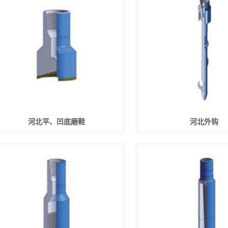
河北平、凹底磨鞋
河北外钩