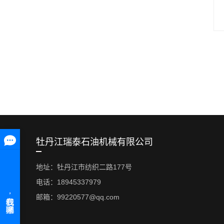
牡丹江瑞泰石油机械有限公司
地址：牡丹江市纺织二路177号
电话：18945337979
邮箱：99220577@qq.com