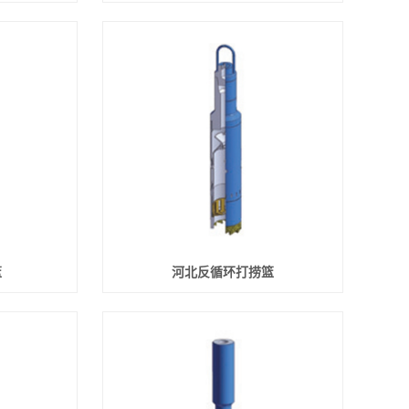
篮
河北反循环打捞篮