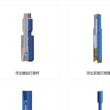
河北随钻打捞杯
河北双篮打捞