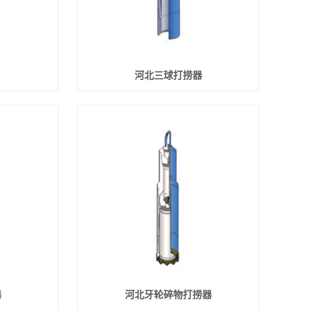
河北三球打捞器
器
河北牙轮碎物打捞器